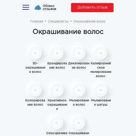
Облако
Добавить отзыв
отзывов
Главная
Специалисты
Окрашивание волос
Окрашивание волос
3D-
Брондирова
Декапирован
Калифорний
окрашивани
ние волос
ие волос
ское
е волос
мелирование
волос
Колорирова
Креативное
Мелировани
Мелировани
ние волос
окрашивани
е волос
е шатуш
е
Обесцвечива
Окрашивани