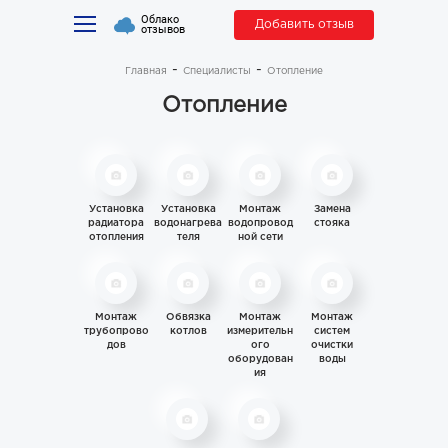
Облако
Добавить отзыв
отзывов
Главная
Специалисты
Отопление
Отопление
Установка
Установка
Монтаж
Замена
радиатора
водонагрева
водопровод
стояка
отопления
теля
ной сети
Монтаж
Обвязка
Монтаж
Монтаж
трубопрово
котлов
измерительн
систем
дов
ого
очистки
оборудован
воды
ия