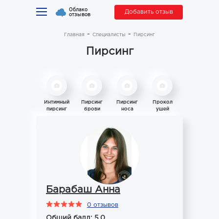
Облако
Добавить отзыв
отзывов
Главная
Специалисты
Пирсинг
Пирсинг
Интимный
Пирсинг
Пирсинг
Прокол
пирсинг
брови
носа
ушей
Барабаш Анна
0 отзывов
Общий балл: 5.0