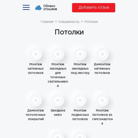
Облако
Добавить отзыв
отзывов
Главная
Специалисты
Потолки
Потолки
Монтаж
Монтаж
Монтаж
Демонтаж
натяжных
закладных
закладных
натяжных
потолков
для
под люстру
потолков
точечных
светильнико
в
Демонтаж
Звездное
Монтаж
Монтаж
потолочных
небо
подвесных
потолков из
покрытий
потолков
гипсокартон
а