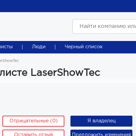
листы
Люди
Черный список
erShowTec
листе LaserShowTec
Отрицательные (0)
Я владелец
Оставить отзыв
Предложить изменения