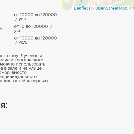
Leaflet
OpenStreetMap
| ©
, ©
от 10000 до 120000
/ усл.
от 10 до 120000
/
и
усл.
от 10000 до 120000
/ усл.
ого шоу. Лучевое и
ение из магического
у можно использовать
 в зале и на улице,
мер, вместо
 индивидуального
аших гостей лазерным
я: