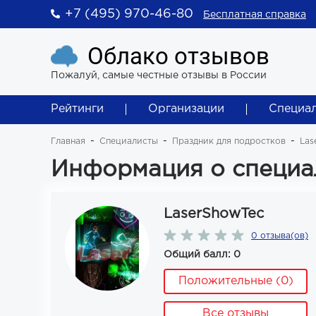
+7 (495) 970-46-80
Бесплатная справка
Облако отзывов
Пожалуй, самые честные отзывы в России
Рейтинги
Организации
Специа
Главная
Специалисты
Праздник для подростков
Las
Информация о специа
LaserShowTec
0 отзыва(ов)
Общий балл: 0
Положительные (0)
Все отзывы