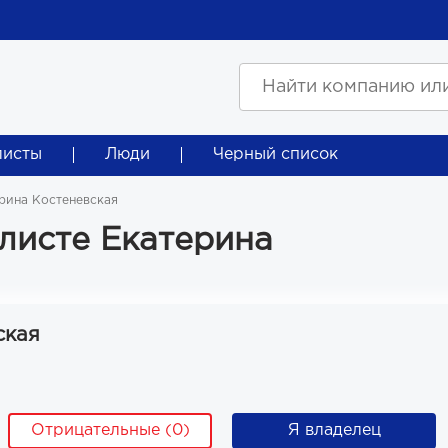
листы
Люди
Черный список
рина Костеневская
листе Екатерина
ская
Отрицательные (0)
Я владелец