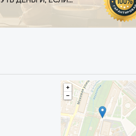
Ь ДЕНЬГИ, ЕСЛИ...
+
−