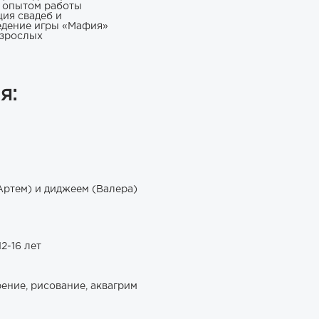
и опытом работы
ция свадеб и
едение игры «Мафия»
взрослых
я:
Артем) и диджеем (Валера)
12-16 лет
ение, рисование, аквагрим