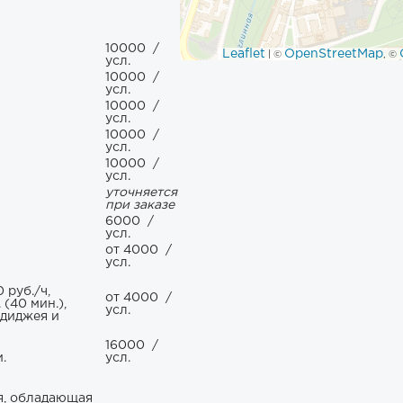
10000
/
Leaflet
OpenStreetMap
| ©
, ©
усл.
10000
/
усл.
10000
/
усл.
10000
/
усл.
10000
/
усл.
уточняется
при заказе
6000
/
усл.
от 4000
/
усл.
 руб./ч,
от 4000
/
(40 мин.),
усл.
 диджея и
16000
/
.
усл.
я, обладающая