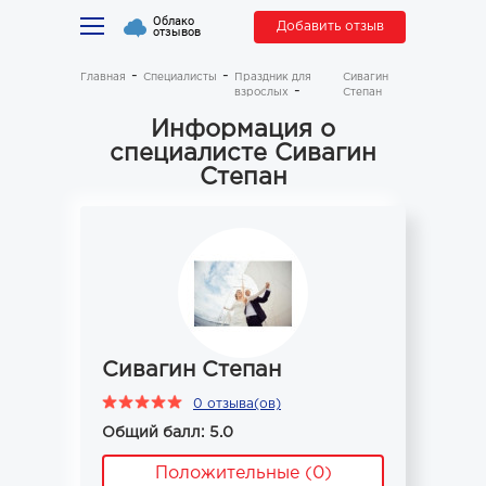
Облако
Добавить отзыв
отзывов
Главная
Специалисты
Праздник для
Сивагин
взрослых
Степан
Информация о
специалисте Сивагин
Степан
Сивагин Степан
0 отзыва(ов)
Общий балл: 5.0
Положительные (0)