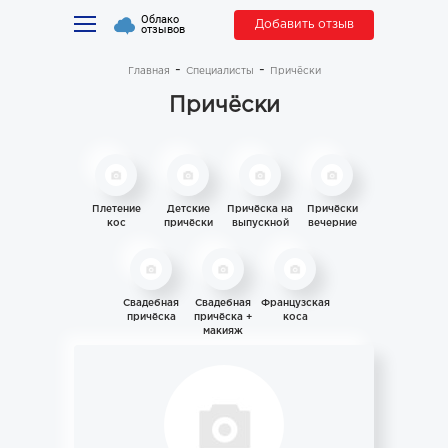
Облако
Добавить отзыв
отзывов
Главная
Специалисты
Причёски
Причёски
Плетение
Детские
Причёска на
Причёски
кос
причёски
выпускной
вечерние
Свадебная
Свадебная
Французская
причёска
причёска +
коса
макияж