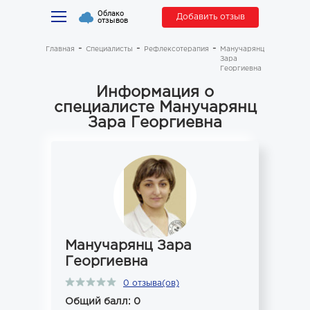
Облако
Добавить отзыв
отзывов
Главная
Специалисты
Рефлексотерапия
Манучарянц
Зара
Георгиевна
Информация о
специалисте Манучарянц
Зара Георгиевна
Манучарянц Зара
Георгиевна
0 отзыва(ов)
Общий балл: 0