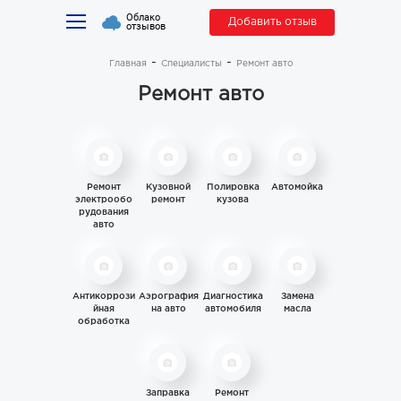
Облако
Добавить отзыв
отзывов
Главная
Специалисты
Ремонт авто
Ремонт авто
Ремонт
Кузовной
Полировка
Автомойка
электрообо
ремонт
кузова
рудования
авто
Антикоррози
Аэрография
Диагностика
Замена
йная
на авто
автомобиля
масла
обработка
Заправка
Ремонт