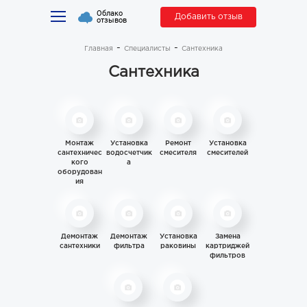
Облако
Добавить отзыв
отзывов
Главная
Специалисты
Сантехника
Сантехника
Монтаж
Установка
Ремонт
Установка
сантехничес
водосчетчик
смесителя
смесителей
кого
а
оборудован
ия
Демонтаж
Демонтаж
Установка
Замена
сантехники
фильтра
раковины
картриджей
фильтров