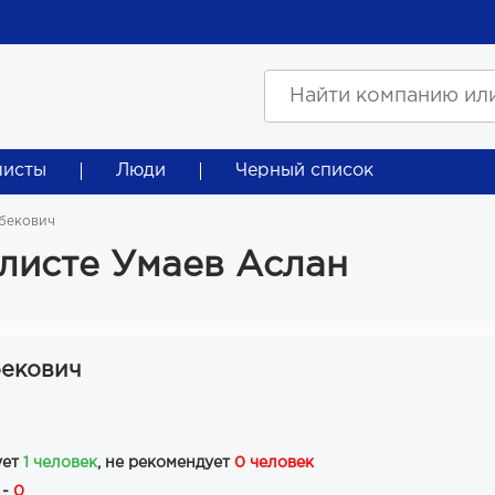
листы
Люди
Черный список
бекович
листе Умаев Аслан
бекович
ует
1 человек
, не рекомендует
0 человек
 -
0