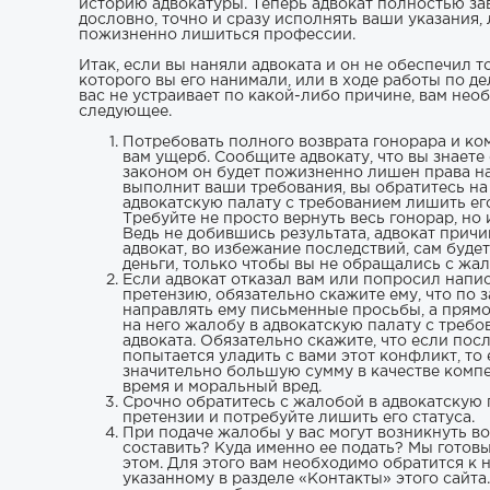
историю адвокатуры. Теперь адвокат полностью за
дословно, точно и сразу исполнять ваши указания,
пожизненно лишиться профессии.
Итак, если вы наняли адвоката и он не обеспечил то
которого вы его нанимали, или в ходе работы по де
вас не устраивает по какой-либо причине, вам нео
следующее.
Потребовать полного возврата гонорара и к
вам ущерб. Сообщите адвокату, что вы знаете о
законом он будет пожизненно лишен права н
выполнит ваши требования, вы обратитесь на
адвокатскую палату с требованием лишить его
Требуйте не просто вернуть весь гонорар, но
Ведь не добившись результата, адвокат причи
адвокат, во избежание последствий, сам буде
деньги, только чтобы вы не обращались с жал
Если адвокат отказал вам или попросил напи
претензию, обязательно скажите ему, что по 
направлять ему письменные просьбы, а прямо
на него жалобу в адвокатскую палату с требо
адвоката. Обязательно скажите, что если пос
попытается уладить с вами этот конфликт, то
значительно большую сумму в качестве комп
время и моральный вред.
Срочно обратитесь с жалобой в адвокатскую 
претензии и потребуйте лишить его статуса.
При подаче жалобы у вас могут возникнуть в
составить? Куда именно ее подать? Мы готов
этом. Для этого вам необходимо обратится к 
указанному в разделе «Контакты» этого сайта