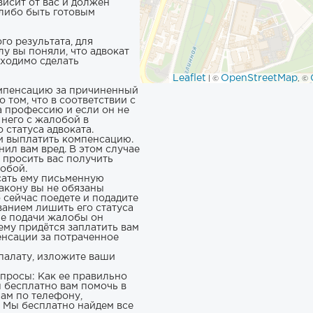
висит от вас и должен
 либо быть готовым
го результата, для
лу вы поняли, что адвокат
бходимо сделать
Leaflet
OpenStreetMap
| ©
, ©
омпенсацию за причиненный
 том, что в соответствии с
а профессию и если он не
 него с жалобой в
 статуса адвоката.
 и выплатить компенсацию.
нил вам вред. В этом случае
т просить вас получить
обой.
сать ему письменную
закону вы не обязаны
 сейчас поедете и подадите
ванием лишить его статуса
ле подачи жалобы он
 ему придётся заплатить вам
енсации за потраченное
палату, изложите ваши
опросы: Как ее правильно
ы бесплатно вам помочь в
нам по телефону,
. Мы бесплатно найдем все