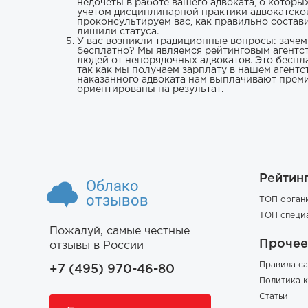
недочеты в работе вашего адвоката, о которых
учетом дисциплинарной практики адвокатско
проконсультируем вас, как правильно состав
лишили статуса.
У вас возникли традиционные вопросы: зачем
бесплатно? Мы являемся рейтинговым агентст
людей от непорядочных адвокатов. Это бесплат
так как мы получаем зарплату в нашем агентст
наказанного адвоката нам выплачивают прем
ориентированы на результат.
Рейтин
Облако
отзывов
ТОП орган
ТОП специ
Пожалуй, самые честные
Прочее
отзывы в России
Правила са
+7 (495) 970-46-80
Политика 
Статьи