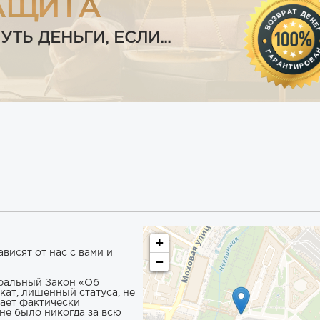
АЩИТА
Ь ДЕНЬГИ, ЕСЛИ...
+
висят от нас с вами и
−
еральный Закон «Об
кат, лишенный статуса, не
чает фактически
не было никогда за всю