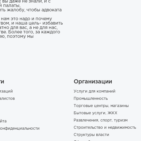
 вы даже не знали, и с
й палаты,
ить жалобу, чтобы адвоката
 нам это надо и почему
вом, и наша цель- избавить
но для вас, а не для нас,
ве. Более того, за каждого
ию, поэтому мы
ги
Организации
изаций
Услуги для компаний
алистов
Промышленность
Торговые центры, магазины
Бытовые услуги, ЖКХ
Развлечения, спорт, туризм
йта
Строительство и недвижимость
конфиденциальности
Структуры власти