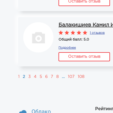
Оставить отзыв
Балакишиев Камил 
1 отзывов
Общий балл: 5.0
Подробнее
Оставить отзыв
1
2
3
4
5
6
7
8
...
107
108
Рейтин
Облако