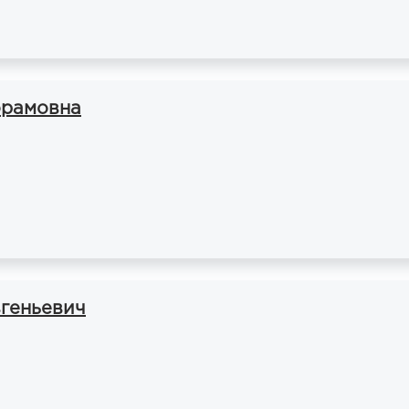
орамовна
геньевич