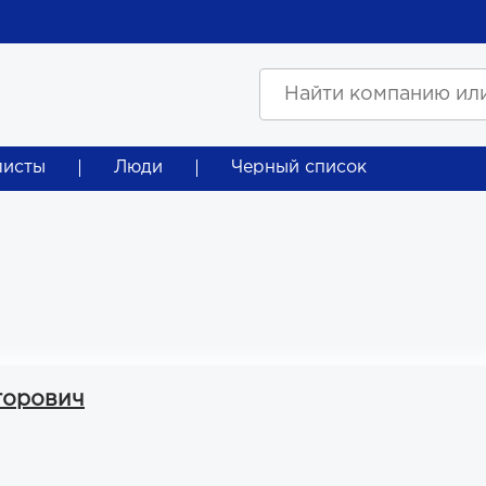
листы
Люди
Черный список
торович