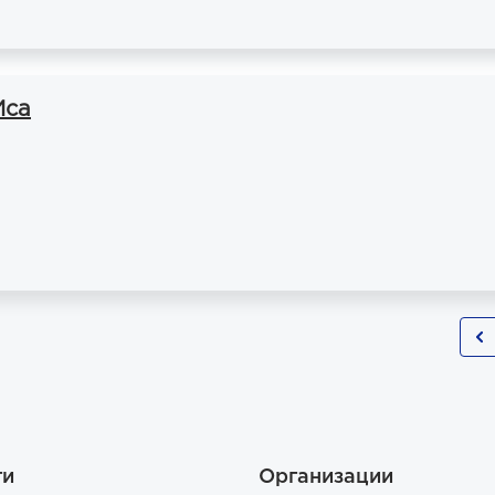
Иса
ги
Организации