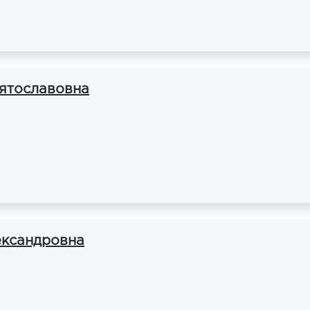
ятославовна
ександровна