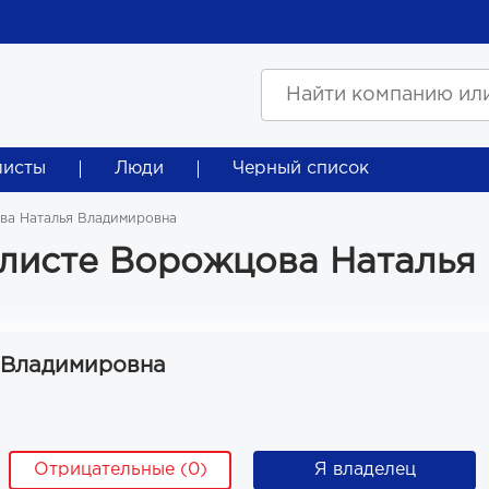
листы
Люди
Черный список
а Наталья Владимировна
листе Ворожцова Наталья
 Владимировна
Отрицательные (0)
Я владелец