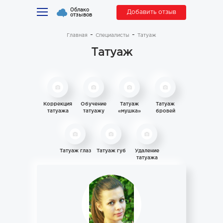
Облако
Добавить отзыв
отзывов
Главная
Специалисты
Татуаж
Татуаж
Коррекция
Обучение
Татуаж
Татуаж
татуажа
татуажу
«мушка»
бровей
Татуаж глаз
Татуаж губ
Удаление
татуажа