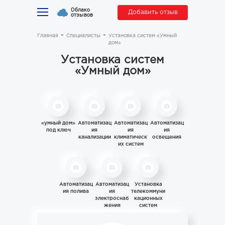
Облако
Добавить отзыв
отзывов
Главная
Специалисты
Установка систем «Умный
дом»
Установка систем
«Умный дом»
«умный дом»
Автоматизац
Автоматизац
Автоматизац
под ключ
ия
ия
ия
канализации
климатическ
освещения
их систем
Автоматизац
Автоматизац
Установка
ия полива
ия
телекоммуни
электроснаб
кационных
жения
систем