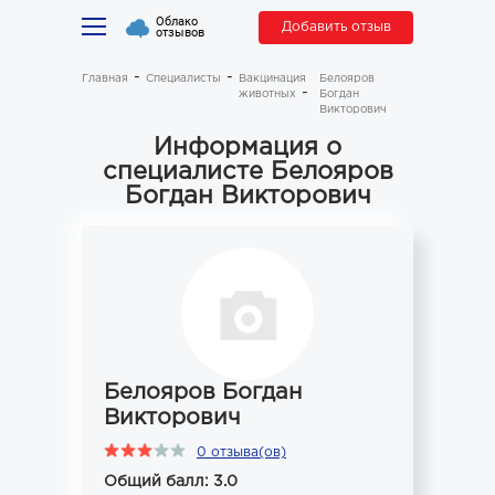
Облако
Добавить отзыв
отзывов
Главная
Специалисты
Вакцинация
Белояров
животных
Богдан
Викторович
Информация о
специалисте Белояров
Богдан Викторович
Белояров Богдан
Викторович
0 отзыва(ов)
Общий балл: 3.0