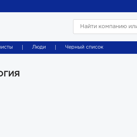
листы
Люди
Черный список
огия