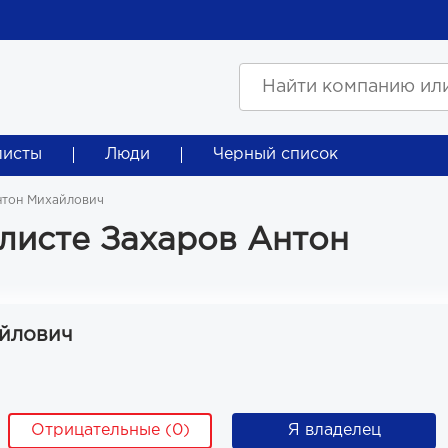
листы
Люди
Черный список
нтон Михайлович
листе Захаров Антон
айлович
Отрицательные (0)
Я владелец