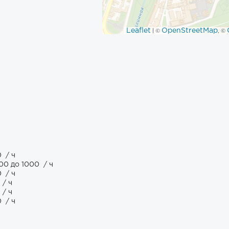
Leaflet
OpenStreetMap
| ©
, ©
0
/ ч
800 до 1000
/ ч
0
/ ч
0
/ ч
0
/ ч
0
/ ч