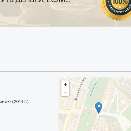
Ь ДЕНЬГИ, ЕСЛИ...
+
−
нию (2014 г.).