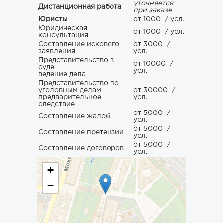
уточняется
Дистанционная работа
при заказе
Юристы
от 1000
/ усл.
Юридическая
от 1000
/ усл.
консультация
Составление искового
от 3000
/
заявления
усл.
Представительство в
от 10000
/
суде
усл.
ведение дела
Представительство по
уголовным делам
от 30000
/
предварительное
усл.
следствие
от 5000
/
Составление жалоб
усл.
от 5000
/
Составление претензии
усл.
от 5000
/
Составление договоров
усл.
+
−