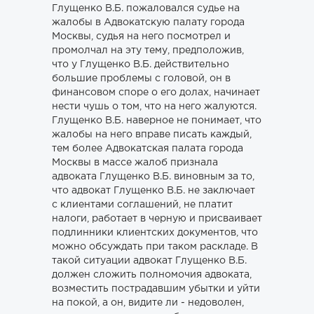
Глущенко В.Б. пожаловался судье на
жалобы в Адвокатскую палату города
Москвы, судья на него посмотрел и
промолчал на эту тему, предположив,
что у Глущенко В.Б. действительно
большие проблемы с головой, он в
финансовом споре о его долах, начинает
нести чушь о том, что на него жалуются.
Глущенко В.Б. наверное не понимает, что
жалобы на него вправе писать каждый,
тем более Адвокатская палата города
Москвы в массе жалоб признала
адвоката Глущенко В.Б. виновным за то,
что адвокат Глущенко В.Б. не заключает
с клиентами соглашений, не платит
налоги, работает в черную и присваивает
подлинники клиентских документов, что
можно обсуждать при таком раскладе. В
такой ситуации адвокат Глущенко В.Б.
должен сложить полномочия адвоката,
возместить пострадавшим убытки и уйти
на покой, а он, видите ли - недоволен,