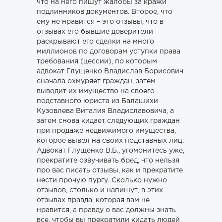
что на него пишут жалобы за кражи
подлинников документов. Второе, что
ему не нравится – это отзывы, что в
отзывах его бывшие доверители
раскрывают его сделки на много
миллионов по договорам уступки права
требования (цессии), по которым
адвокат Глущенко Владислав Борисович
сначала охмуряет граждан, затем
выводит их имущество на своего
подставного юриста из Балашихи
Кузовлева Виталия Владиславовича, а
затем снова кидает следующих граждан
при продаже недвижимого имущества,
которое вывел на своих подставных лиц.
Адвокат Глущенко В.Б., угомонитесь уже,
прекратите озвучивать бред, что нельзя
про вас писать отзывы, как и прекратите
нести прочую пургу. Сколько нужно
отзывов, столько и напишут, в этих
отзывах правда, которая вам не
нравится, а правду о вас должны знать
все, чтобы вы прекратили кидать людей