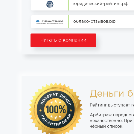
юридический-рейтинг.рф
облако-отзывов.рф
Читать о компании
Деньги б
Рейтинг выступает 
Арбитраж народного
некачественно. При 
чёрный список.