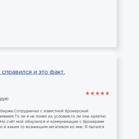
 справился и это факт.
ндую
а бирже.Сотрудничал с известной брокерский
мания.То ли я не понял их условия,то ли они халатно
.Но счёт мой обнулился и коммуникация с брокерами
ю и каким то возникшим негативом ко мне. Я пытался