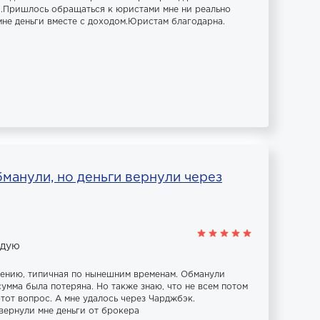
и.Пришлось обращаться к юристами мне ни реально
не деньги вместе с доходом.Юристам благодарна.
манули, но деньги вернули через
ндую
лению, типичная по нынешним временам. Обманули
умма была потеряна. Но также знаю, что не всем потом
тот вопрос. А мне удалось через Чарджбэк.
вернули мне деньги от брокера