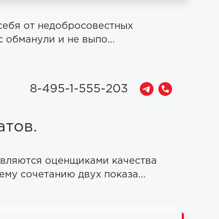
себя от недобросовестных
 обманули и не выпо...
8-495-1-555-203
атов.
 являются оценщиками качества
му сочетанию двух показа...