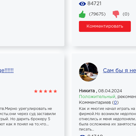
84721
(79675)
(0)
Комментировать
!!!!!
Сам бы я не
Никита ,
08.04.2024
Положительный
,
рекоме
Комментариев (
0
)
тв.Мирно урегулировать не
Как и многие начал играть н
исты,они через суд заставили
фирмой.Но возникли недопони
трый. Но дарить брокеру 5
отнеслись и меня недопоняли
 как я понял на то,что...
была осложнена их занятость
писать...