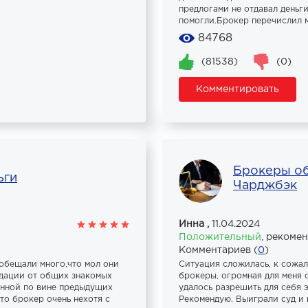
предлогами не отдавал деньг
помогли.Брокер перечислил м
84768
(81538)
(0)
Комментировать
Брокеры об
ьги
Чарджбэк
Инна ,
11.04.2024
Положительный
,
рекоме
Комментариев (
0
)
обещали много,что мол они
Ситуация сложилась, к сожа
ндации от общих знакомых
брокеры, огромная для меня с
енной по вине предыдущих
удалось разрешить для себя э
то брокер очень нехотя с
Рекомендую. Выиграли суд и 