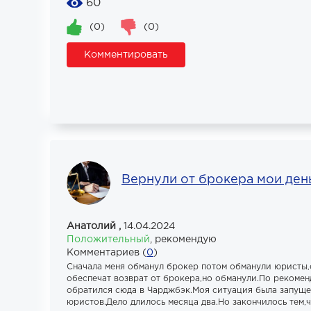
60
(0)
(0)
Комментировать
Вернули от брокера мои ден
Анатолий ,
14.04.2024
Положительный
,
рекомендую
Комментариев (
0
)
Сначала меня обманул брокер потом обманули юристы,
обеспечат возврат от брокера,но обманули.По рекоме
обратился сюда в Чарджбэк.Моя ситуация была запущ
юристов.Дело длилось месяца два.Но закончилось тем,ч