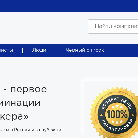
листы
Люди
Черный список
 - первое
оминации
окера»
таем в России и за рубежом.