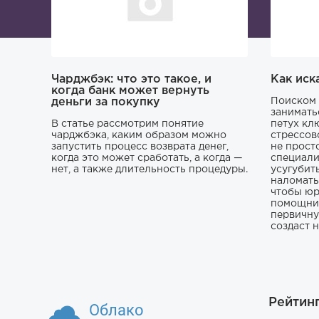
Чарджбэк: что это такое, и
Как иск
когда банк может вернуть
деньги за покупку
Поиском 
занимать
В статье рассмотрим понятие
петух кл
чарджбэка, каким образом можно
стрессов
запустить процесс возврата денег,
не прост
когда это может сработать, а когда —
специали
нет, а также длительность процедуры.
усугубит
наломать,
чтобы юр
помощник
первичну
создаст 
Рейтин
Облако