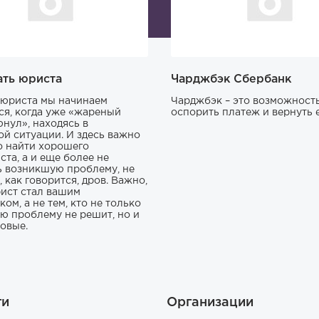
ать юриста
Чарджбэк Сбербанк
юриста мы начинаем
Чарджбэк – это возможност
ся, когда уже «жареный
оспорить платеж и вернуть е
юнул», находясь в
ой ситуации. И здесь важно
о найти хорошего
ста, а и еще более не
ь возникшую проблему, не
 как говорится, дров. Важно,
ист стал вашим
ом, а не тем, кто не только
ю проблему не решит, но и
новые.
ги
Организации