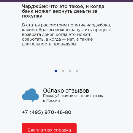
ача и
Чарджбэк: что это такое, и когда
Как иска
банк может вернуть деньги за
покупку
Поиском 
то его
заниматьс
нь и
В статье рассмотрим понятие чарджбэка,
клюнул», 
каким образом можно запустить процесс
ситуации.
возврата денег, когда это может
хорошего 
о только
сработать, а когда — нет, а также
усугубить
му к
длительность процедуры.
наломать,
ния,
чтобы юри
ся особо
не тем, к
проблему 
Облако отзывов
Пожалуй, самые честные отзывы
в России
+7 (495) 970-46-80
Бесплатная справка