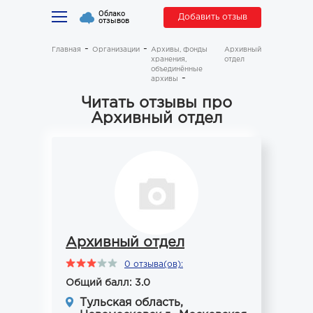
Облако
Добавить отзыв
отзывов
Главная
Организации
Архивы, фонды
Архивный
хранения,
отдел
объединённые
архивы
Читать отзывы про
Архивный отдел
Архивный отдел
0 отзыва(ов):
Общий балл: 3.0
Тульская область,