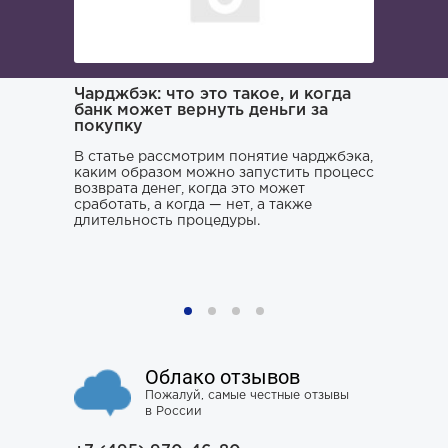
ача и
Чарджбэк: что это такое, и когда
Как иска
банк может вернуть деньги за
покупку
Поиском 
то его
заниматьс
нь и
В статье рассмотрим понятие чарджбэка,
клюнул», 
каким образом можно запустить процесс
ситуации.
возврата денег, когда это может
хорошего 
о только
сработать, а когда — нет, а также
усугубить
му к
длительность процедуры.
наломать,
ния,
чтобы юри
ся особо
не тем, к
проблему 
Облако отзывов
Пожалуй, самые честные отзывы
в России