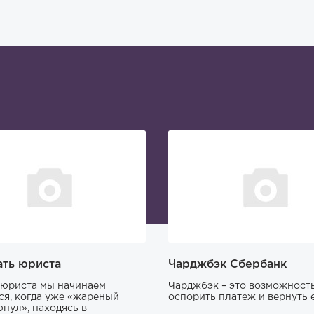
ать юриста
Чарджбэк Сбербанк
юриста мы начинаем
Чарджбэк – это возможност
ся, когда уже «жареный
оспорить платеж и вернуть е
юнул», находясь в