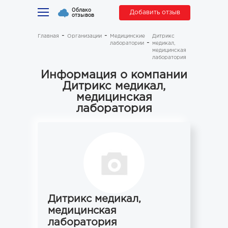
Облако
Добавить отзыв
отзывов
Главная
Организации
Медицинские
Дитрикс
лаборатории
медикал,
медицинская
лаборатория
Информация о компании
Дитрикс медикал,
медицинская
лаборатория
Дитрикс медикал,
медицинская
лаборатория