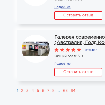
Подробнее
Оставить отзыв
Галерея современног
(Австралия, Голд Ко
1 отзывов
Общий балл: 5.0
Подробнее
Оставить отзыв
1
2
3
4
5
6
7
8
...
63
64