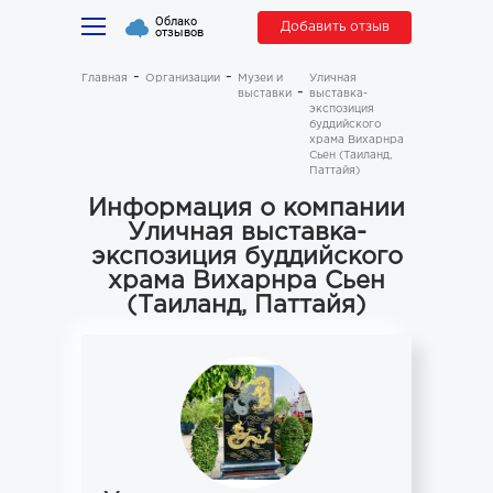
Облако
Добавить отзыв
отзывов
Главная
Организации
Музеи и
Уличная
выставки
выставка-
экспозиция
буддийского
храма Вихарнра
Сьен (Таиланд,
Паттайя)
Информация о компании
Уличная выставка-
экспозиция буддийского
храма Вихарнра Сьен
(Таиланд, Паттайя)