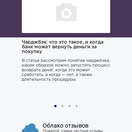
ача и
Чарджбэк: что это такое, и когда
Как иска
банк может вернуть деньги за
покупку
Поиском 
то его
заниматьс
нь и
В статье рассмотрим понятие чарджбэка,
клюнул», 
каким образом можно запустить процесс
ситуации.
возврата денег, когда это может
хорошего 
о только
сработать, а когда — нет, а также
усугубить
му к
длительность процедуры.
наломать,
ния,
чтобы юри
ся особо
не тем, к
проблему 
Облако отзывов
Пожалуй, самые честные отзывы