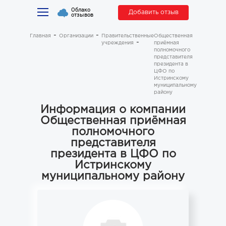
Облако
Добавить отзыв
отзывов
Главная
Организации
Правительственные
Общественная
учреждения
приёмная
полномочного
представителя
президента в
ЦФО по
Истринскому
муниципальному
району
Информация о компании
Общественная приёмная
полномочного
представителя
президента в ЦФО по
Истринскому
муниципальному району