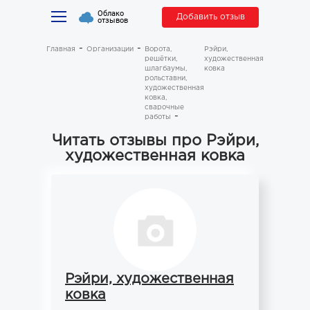
Облако
Добавить отзыв
отзывов
Главная
Организации
Ворота,
Рэйри,
решётки,
художественная
шлагбаумы,
ковка
рольставни,
художественная
ковка,
сварочные
работы
Читать отзывы про Рэйри,
художественная ковка
Рэйри, художественная
ковка