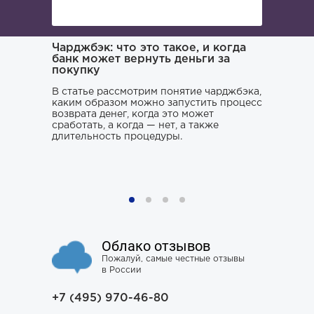
ача и
Чарджбэк: что это такое, и когда
Как иска
банк может вернуть деньги за
покупку
Поиском 
то его
заниматьс
нь и
В статье рассмотрим понятие чарджбэка,
клюнул», 
каким образом можно запустить процесс
ситуации.
возврата денег, когда это может
хорошего 
о только
сработать, а когда — нет, а также
усугубить
му к
длительность процедуры.
наломать,
ния,
чтобы юри
ся особо
не тем, к
проблему 
Облако отзывов
Пожалуй, самые честные отзывы
в России
+7 (495) 970-46-80