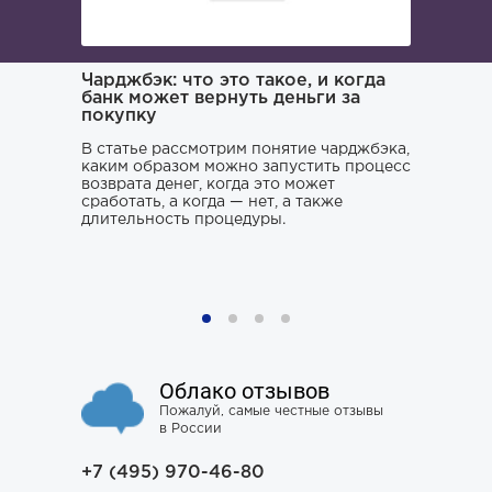
ача и
Чарджбэк: что это такое, и когда
Как иска
банк может вернуть деньги за
покупку
Поиском 
то его
заниматьс
нь и
В статье рассмотрим понятие чарджбэка,
клюнул», 
каким образом можно запустить процесс
ситуации.
возврата денег, когда это может
хорошего 
о только
сработать, а когда — нет, а также
усугубить
му к
длительность процедуры.
наломать,
ния,
чтобы юри
ся особо
не тем, к
проблему 
Облако отзывов
Пожалуй, самые честные отзывы
в России
+7 (495) 970-46-80