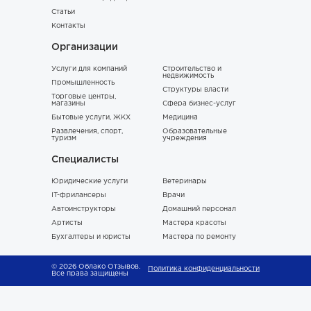
Статьи
Контакты
Организации
Услуги для компаний
Строительство и
недвижимость
Промышленность
Структуры власти
Торговые центры,
магазины
Сфера бизнес-услуг
Бытовые услуги, ЖКХ
Медицина
Развлечения, спорт,
Образовательные
туризм
учреждения
Специалисты
Юридические услуги
Ветеринары
IT-фрилансеры
Врачи
Автоинструкторы
Домашний персонал
Артисты
Мастера красоты
Бухгалтеры и юристы
Мастера по ремонту
© 2026 Облако Отзывов.
Политика конфиденциальности
Все права защищены