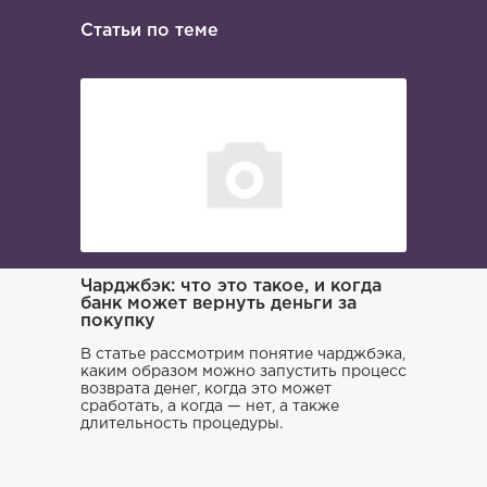
Статьи по теме
ача и
Чарджбэк: что это такое, и когда
Как иска
банк может вернуть деньги за
покупку
Поиском 
то его
заниматьс
нь и
В статье рассмотрим понятие чарджбэка,
клюнул», 
каким образом можно запустить процесс
ситуации.
возврата денег, когда это может
хорошего 
о только
сработать, а когда — нет, а также
усугубить
му к
длительность процедуры.
наломать,
ния,
чтобы юри
ся особо
не тем, к
проблему 