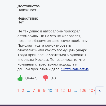
Достоинства:
Надежность
Недостатки:
Нет
Не так давно в автосалоне приобрел
автомобиль. Ни на что не жаловался,
пока не обнаружил заводскую проблему.
Приехал туда, а ремонтировать
отказались или как-то возмущать ущерб.
Тогда пришлось обратиться в Адвокаты
и юристы Москвы. Понравилось то, что
компания ответственно подошла к
данной проблеме и дело не...
Читать полностью
(16447)
(0)
1
2
...
7
8
9
10
11
12
13
...
106
107