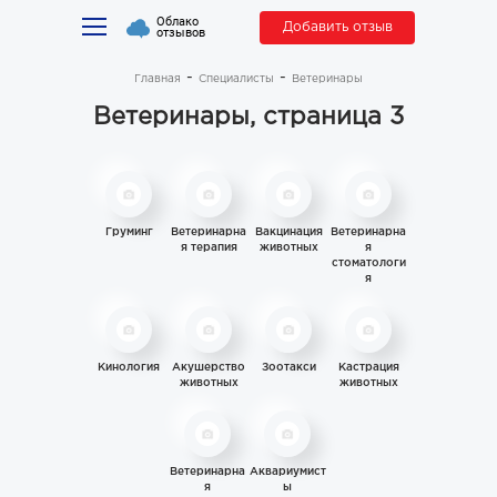
Облако
Добавить отзыв
отзывов
Главная
Специалисты
Ветеринары
Ветеринары, страница 3
Груминг
Ветеринарна
Вакцинация
Ветеринарна
я терапия
животных
я
стоматологи
я
Кинология
Акушерство
Зоотакси
Кастрация
животных
животных
Ветеринарна
Аквариумист
я
ы