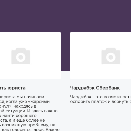
ать юриста
Чарджбэк Сбербанк
юриста мы начинаем
Чарджбэк – это возможност
ся, когда уже «жареный
оспорить платеж и вернуть е
юнул», находясь в
ой ситуации. И здесь важно
о найти хорошего
ста, а и еще более не
ь возникшую проблему, не
 как говорится, дров. Важно,