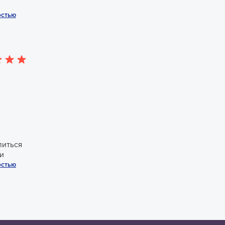
остью
литься
 и
остью