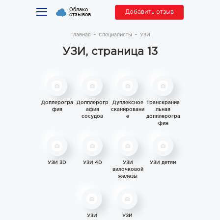
Облако
Добавить отзыв
отзывов
Главная
Специалисты
УЗИ
УЗИ, страница 13
Доплерогра
Допплерогр
Дуплексное
Транскраниа
фия
афия
сканировани
льная
сосудов
е
допплерогра
фия
УЗИ 3D
УЗИ 4D
УЗИ
УЗИ детям
вилочковой
железы
УЗИ
УЗИ