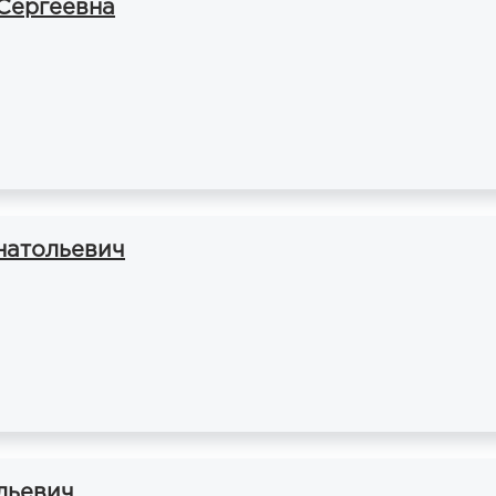
Сергеевна
натольевич
льевич