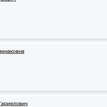
минаковна
Тариелович