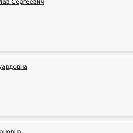
лав Сергеевич
уардовна
ановна