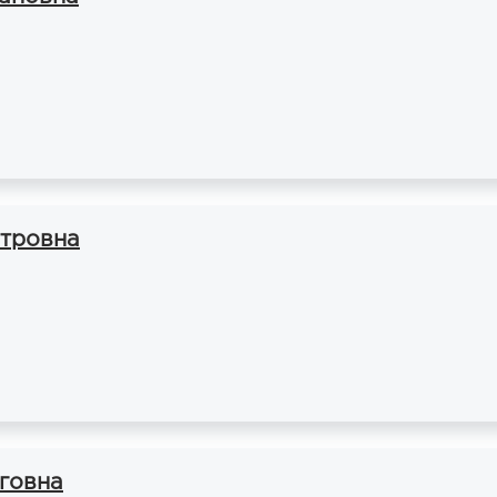
тровна
говна