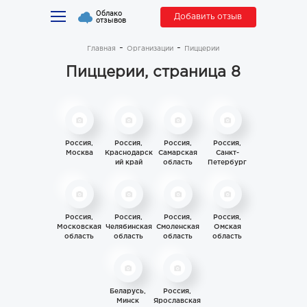
Облако
Добавить отзыв
отзывов
Главная
Организации
Пиццерии
Пиццерии, страница 8
Россия,
Россия,
Россия,
Россия,
Москва
Краснодарск
Самарская
Санкт-
ий край
область
Петербург
Россия,
Россия,
Россия,
Россия,
Московская
Челябинская
Смоленская
Омская
область
область
область
область
Беларусь,
Россия,
Минск
Ярославская