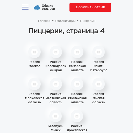
Облако
Добавить отзыв
отзывов
Главная
Организации
Пиццерии
Пиццерии, страница 4
Россия,
Россия,
Россия,
Россия,
Москва
Краснодарск
Самарская
Санкт-
ий край
область
Петербург
Россия,
Россия,
Россия,
Россия,
Московская
Челябинская
Смоленская
Омская
область
область
область
область
Беларусь,
Россия,
Минск
Ярославская