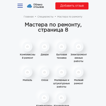
Облако
Добавить отзыв
отзывов
Главная
Специалисты
Мастера по ремонту
Мастера по ремонту,
страница 8
Комплексны
Двери
Бытовая
Электромонт
й ремонт
техника
ажные
работы
Мебель
Обои
Малярные и
Мелкий
штукатурные
ремонт
работы
Компьютеры
Кровельные